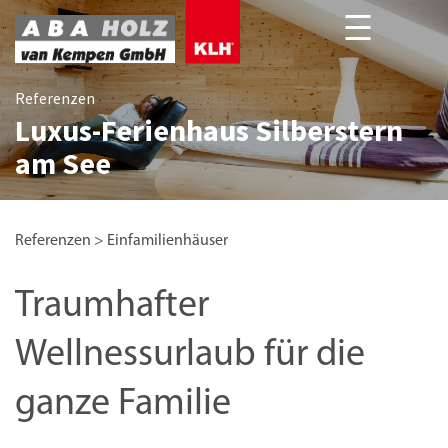
Referenzen
Luxus-Ferienhaus Silberstern
Unsere Projekte deutschlandweit
Referenzen
am See
Referenzen
>
Einfamilienhäuser
Traumhafter
Wellnessurlaub für die
ganze Familie