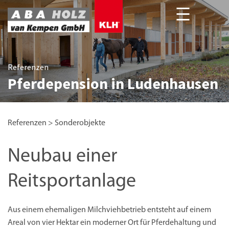
Unsere Projekte deutschlandweit
Referenzen
Referenzen
Pferdepension in Ludenhausen
Referenzen
>
Sonderobjekte
Neubau einer
Reitsportanlage
Aus einem ehemaligen Milchviehbetrieb entsteht auf einem
Areal von vier Hektar ein moderner Ort für Pferdehaltung und