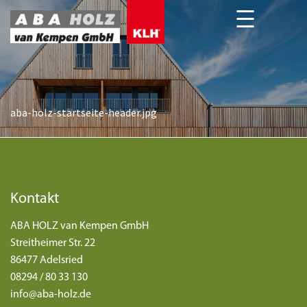
aba-holz-startseite-header.jpg
Kontakt
ABA HOLZ van Kempen GmbH
Streitheimer Str. 22
86477 Adelsried
08294 / 80 33 130
info@aba-holz.de