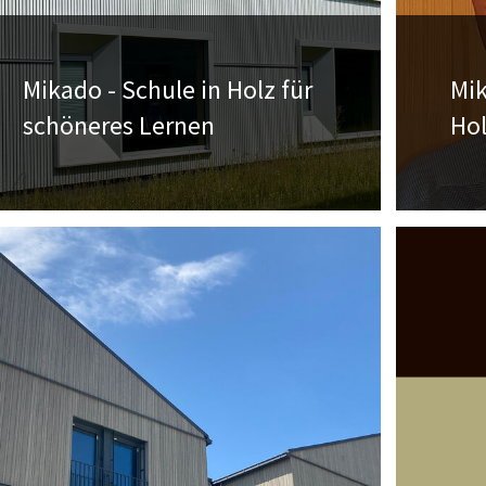
Mikado - Schule in Holz für
Mi
schöneres Lernen
Ho
Wir freuen uns in der Ausgabe Mikado
Wir 
edition 2022 mit einem Artikel über ein
edit
Projekt in Bad Salzuflen vertreten zu sein.
komm
→
→