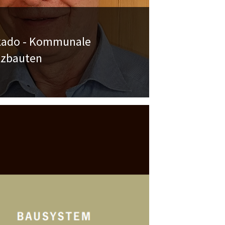
kado - Kommunale
lzbauten
freuen uns in der Ausgabe Mikado
ion 2022 mit einem Artikel über
unale Holzbauten vertreten zu sein.