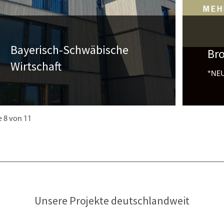
Bayerisch-Schwäbische
Br
Wirtschaft
*NE
Wir freuen uns in der Ausgabe Bayerisch-
→
Schwaben exklusiv 06/2022 vertreten zu
sein. Herausgeber der „Bayerisch-
e 8 von 11
Schwäbischen Wirtschaft“ ist die IHK
Schwaben.
→
Unsere Projekte deutschlandweit