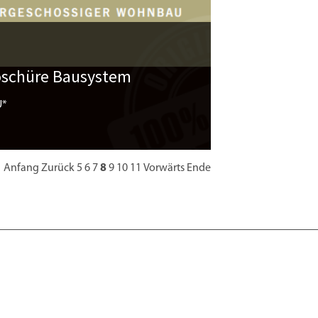
oschüre Bausystem
U*
Anfang
Zurück
5
6
7
8
9
10
11
Vorwärts
Ende