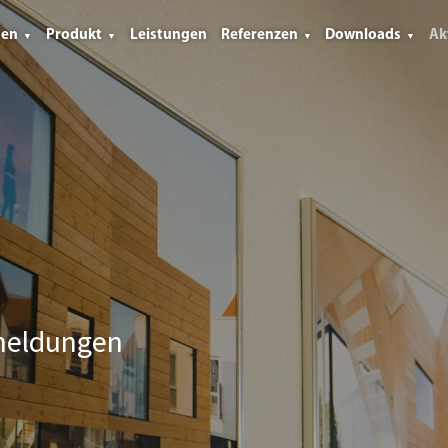
men
Produkt
Leistungen
Referenzen
Downloads
Ak
gen
meldungen